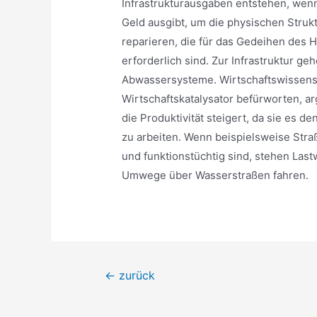
Infrastrukturausgaben entstehen, wenn 
Geld ausgibt, um die physischen Struk
reparieren, die für das Gedeihen des 
erforderlich sind. Zur Infrastruktur g
Abwassersysteme. Wirtschaftswissensch
Wirtschaftskatalysator befürworten, ar
die Produktivität steigert, da sie es d
zu arbeiten. Wenn beispielsweise Str
und funktionstüchtig sind, stehen La
Umwege über Wasserstraßen fahren.
Beitragsnavigation
←
zurück