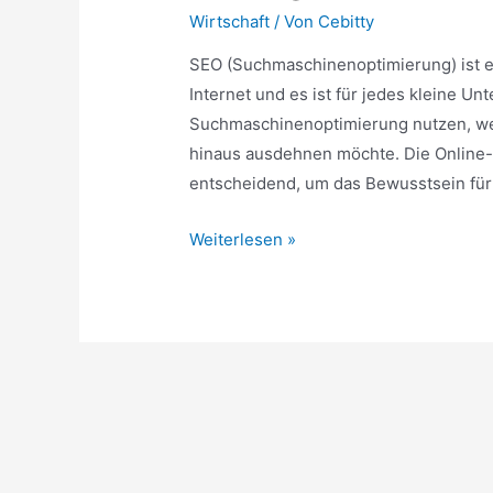
Wirtschaft
/ Von
Cebitty
SEO (Suchmaschinenoptimierung) ist e
Internet und es ist für jedes kleine 
Suchmaschinenoptimierung nutzen, wen
hinaus ausdehnen möchte. Die Online
entscheidend, um das Bewusstsein für
SEO
Weiterlesen »
Agentur
für
kleine
Unternehmen