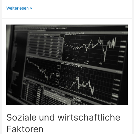
Sozialistische
Weiterlesen »
Marktwirtschaften:
Wie
China,
Kuba
und
Nordkorea
funktionieren
Soziale und wirtschaftliche
Faktoren