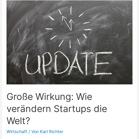
weltweit,
um
Ihr
wachstumsstarkes
Startup
zu
gründen
Große Wirkung: Wie
verändern Startups die
Welt?
Wirtschaft
/ Von
Karl Richter