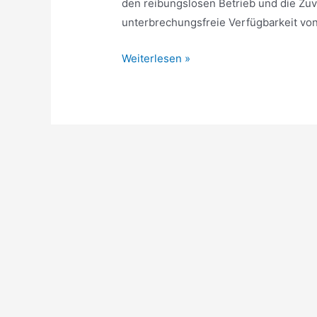
den reibungslosen Betrieb und die Zuv
unterbrechungsfreie Verfügbarkeit vo
Optimale
Weiterlesen »
IT-
Infrastruktur:
Wie
Start-
Ups
erfolgreich
agieren